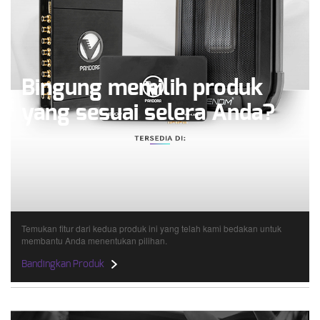
Bingung memilih produk
yang sesuai selera Anda?
Temukan fitur dari kedua produk ini yang telah kami bedakan untuk
membantu Anda menentukan pilihan.
Bandingkan Produk